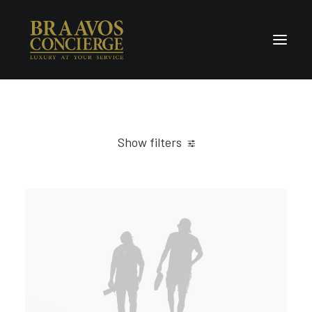
Home
Concierge & Luxury
Show filters
Enchanted Places
Clear all
Web
Wellness
Contact Us