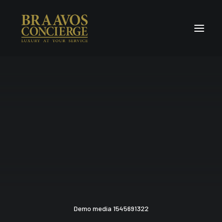
Home
Concierge & Luxury
Enchanted Places
Wellness
Contact Us
Demo media 1545691322